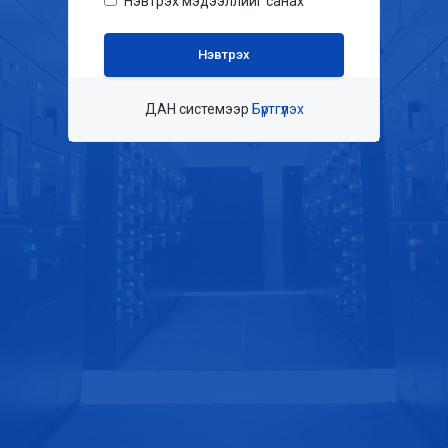
Нэвтрэх мэдээллийг санах
ДАН системээр
Бүртгүүлэх