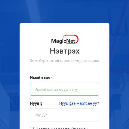
Нэвтрэх
Зөвхөн бүртгэлтэй хэрэглэгчид нэвтэрнэ
Имэйл хаяг
Нууц үг
Нууц үгээ мартсан уу?